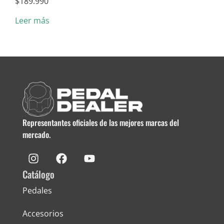
$
189.990
$
5.
Leer más
Añad
Representantes oficiales de las mejores marcas del
mercado.
Catálogo
Pedales
Accesorios