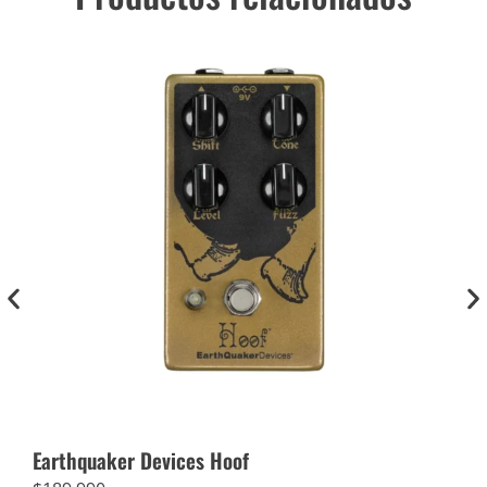
Earthquaker Devices Hoof
Dun