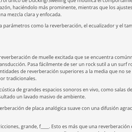
trol único de Ducking/Swelling que modifica el comportamie
azón, haciéndolo más prominente, mientras que los ajustes
na mezcla clara y enfocada.
sta parámetros como la reverberación, el ecualizador y el ta
 reverberación de muelle excitada que se encuentra común
nsducción. Pasa fácilmente de ser un rock sutil a un surf 
antidades de reverberación superiores a la media que no s
or tradicionales.
acústica de grandes espacios sonoros en vivo, como salas de
ultado un lavado masivo de ambiente.
verberación de placa analógica suave con una difusión agra
ricciones, grande, f____. Esto es más que una reverberación