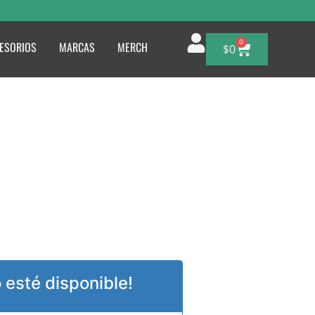
0
ESORIOS
MARCAS
MERCH
$
0
esté disponible!