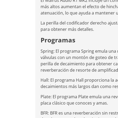
El Walrus Audio R1 MK2 incluye un con
más altos aumentan el efecto de hinch
atenuación, lo que ayuda a mantener u
La perilla del codificador derecho aju
para obtener más detalles.
Programas
Spring: El programa Spring emula una
válvulas con un montón de goteo de tra
perilla de decaimiento para obtener c
reverberación de resorte de amplificad
Hall: El programa Hall proporciona la 
decaimientos más largos dan como res
Plate: El programa Plate emula una re
placa clásico que conoces y amas.
BFR: BFR es una reverberación sin rest