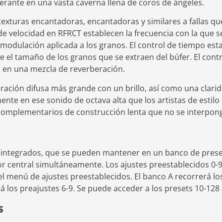
erante en una vasta caverna llena de coros de ángeles.
exturas encantadoras, encantadoras y similares a fallas qu
 de velocidad en RFRCT establecen la frecuencia con la que 
 modulación aplicada a los granos. El control de tiempo est
 el tamaño de los granos que se extraen del búfer. El contro
 en una mezcla de reverberación.
ración difusa más grande con un brillo, así como una clarid
mente en ese sonido de octava alta que los artistas de estil
 complementarios de construcción lenta que no se interpon
s integrados, que se pueden mantener en un banco de prese
rior central simultáneamente. Los ajustes preestablecidos 0-9
l menú de ajustes preestablecidos. El banco A recorrerá los
rá los preajustes 6-9. Se puede acceder a los presets 10-128
s