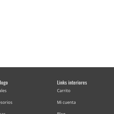
logo
Links interiores
ales
Carrito
sorios
Mi cuenta