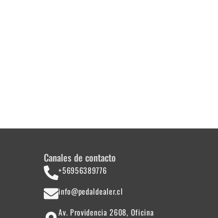
Dunlop Formula 65 L
$
5.990
Añadir al carrito
Canales de contacto
+56956389776
info@pedaldealer.cl
Av. Providencia 2608, Oficina