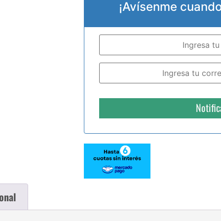
¡Avísenme cuando 
Notifi
onal