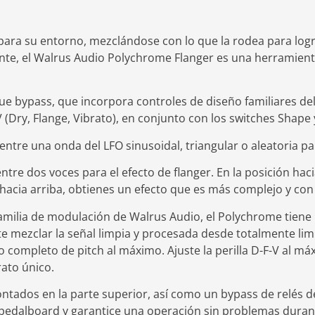
 para su entorno, mezclándose con lo que la rodea para log
nte, el Walrus Audio Polychrome Flanger es una herramient
e bypass, que incorpora controles de diseño familiares del J
V (Dry, Flange, Vibrato), en conjunto con los switches Shape 
entre una onda del LFO sinusoidal, triangular o aleatoria pa
ntre dos voces para el efecto de flanger. En la posición haci
 hacia arriba, obtienes un efecto que es más complejo y co
amilia de modulación de Walrus Audio, el Polychrome tiene u
e mezclar la señal limpia y procesada desde totalmente limpi
to completo de pitch al máximo. Ajuste la perilla D-F-V al m
rato único.
ontados en la parte superior, así como un bypass de relés d
pedalboard y garantice una operación sin problemas duran