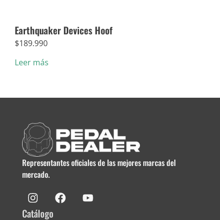
Earthquaker Devices Hoof
Dun
$
189.990
$
5.
Leer más
Añad
Representantes oficiales de las mejores marcas del
mercado.
Catálogo