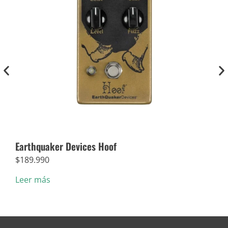
Earthquaker Devices Hoof
Dun
$
189.990
$
5.
Leer más
Añad