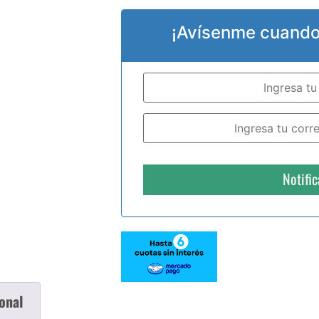
¡Avísenme cuando 
Notifi
onal