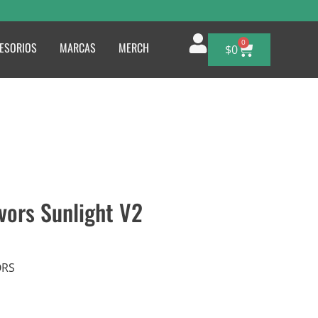
0
ESORIOS
MARCAS
MERCH
$
0
vors Sunlight V2
ORS