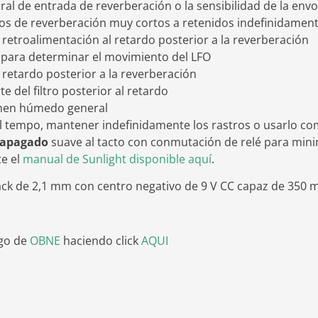
al de entrada de reverberación o la sensibilidad de la env
ros de reverberación muy cortos a retenidos indefinidamen
 retroalimentación al retardo posterior a la reverberación
a
para determinar el movimiento del LFO
 retardo posterior a la reverberación
te del filtro posterior al retardo
umen húmedo general
l tempo, mantener indefinidamente los rastros o usarlo 
/apagado
suave al tacto con conmutación de relé para minim
te el
manual de Sunlight disponible aquí
.
ck de 2,1 mm con centro negativo de 9 V CC capaz de 350 mA
ogo de
OBNE
haciendo click
AQUI