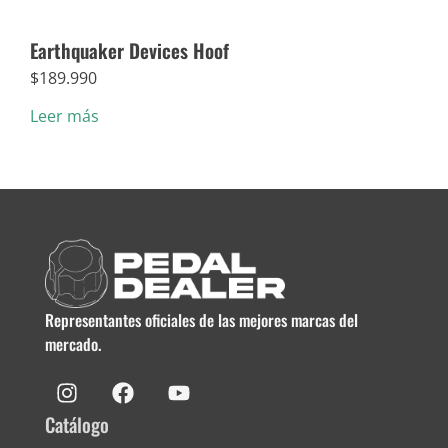
Earthquaker Devices Hoof
Dun
$
189.990
$
5.
Leer más
Añad
Representantes oficiales de las mejores marcas del
mercado.
Catálogo