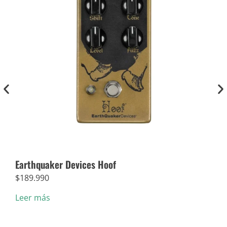
Earthquaker Devices Hoof
Dun
$
189.990
$
5.
Leer más
Añad