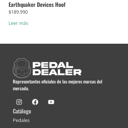
Earthquaker Devices Hoof
Dun
$
189.990
$
5.
Leer más
Añad
Representantes oficiales de las mejores marcas del
mercado.
Catálogo
Pedales