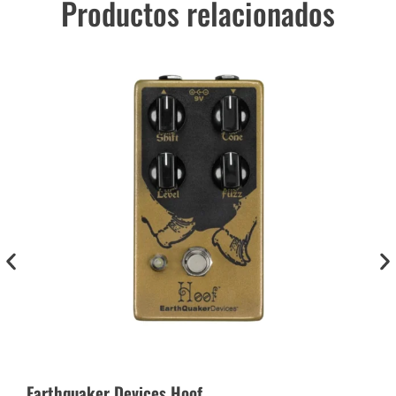
Productos relacionados
Earthquaker Devices Hoof
Dun