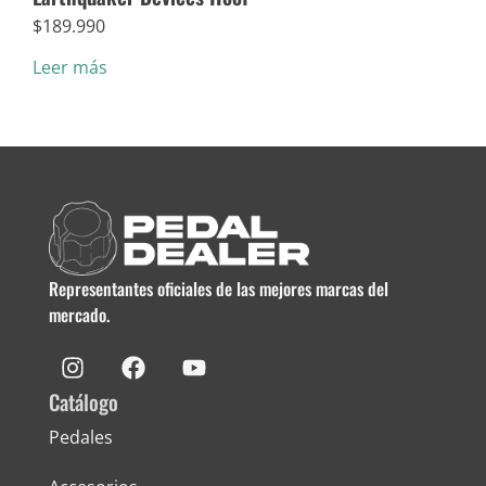
$
189.990
$
5.
Leer más
Añad
Representantes oficiales de las mejores marcas del
mercado.
Catálogo
Pedales