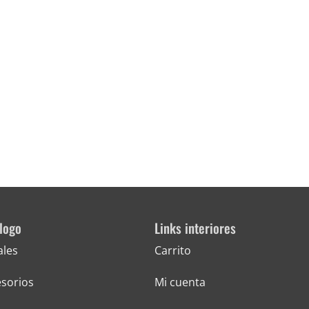
logo
Links interiores
ales
Carrito
sorios
Mi cuenta