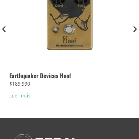
Earthquaker Devices Hoof
Dun
$
189.990
$
5.
Leer más
Añad