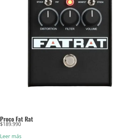
Proco Fat Rat
$
189.990
Leer más