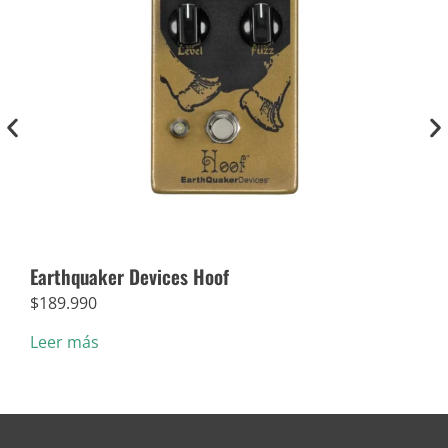
Earthquaker Devices Hoof
Dun
$
189.990
$
5.
Leer más
Añad