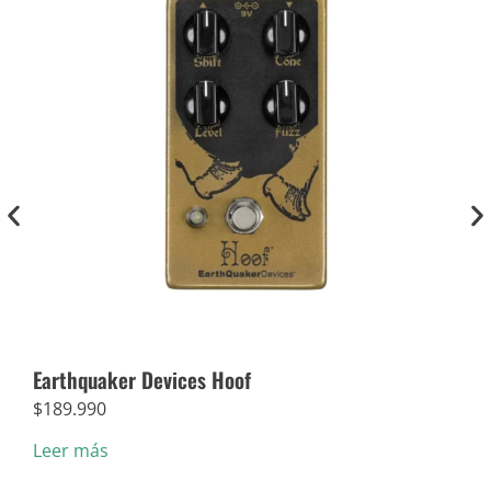
Earthquaker Devices Hoof
Dun
$
189.990
$
5.
Leer más
Añad