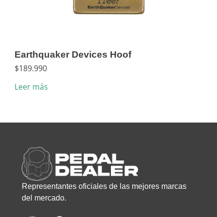
Earthquaker Devices Hoof
Dun
$
189.990
$
5.
Leer más
Añad
Representantes oficiales de las mejores marcas
del mercado.