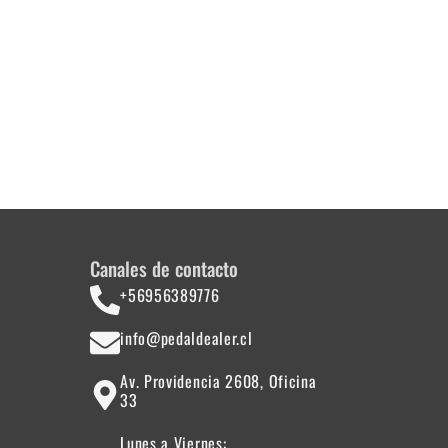
$
5.990
Añadir al carrito
Canales de contacto
+56956389776
info@pedaldealer.cl
Av. Providencia 2608, Oficina
33
Lunes a Viernes: