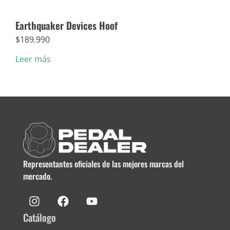
Earthquaker Devices Hoof
Dun
$
189.990
$
5.
Leer más
Añad
Representantes oficiales de las mejores marcas del
mercado.
Catálogo