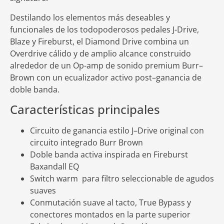
Destilando
los
elementos
más
deseables
y
funcionales
de
los
todopoderosos
pedales
J
-Drive
,
Blaze
y
Fireburst
,
el
Diamond
Drive
combina
un
Overdrive
cálido
y
de
amplio
alcance
construido
alrededor
de
un Op-amp de sonido premium
Burr
–
Brown
con
un
ecualizador
activo
post
–
ganancia
de
doble
banda
.
Características
principales
Circuito
de
ganancia
estilo
J
–
Drive
original
con
circuito
integrado
Burr
Brown
Doble
banda
activa
inspirada
en
Fireburst
Baxandall
EQ
Switch warm
para
filtro
seleccionable
de
agudos
suaves
Conmutación
suave
al
tacto
,
True
Bypass
y
conectores
montados
en
la
parte
superior