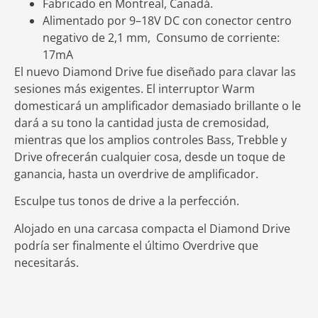
Fabricado
en
Montreal
,
Canadá
.
Alimentado
por
9
–
18
V
DC
con c
onector
centro
negativo
de
2
,
1
mm,
Consumo
de
corriente
:
17m
A
El
nuevo
Diamond
Drive
fue
diseñado
para
clavar
las
sesiones
más
exigentes
.
El
interruptor
Warm
domesticará
un amplificador
demasiado
brillante
o
le
dará
a
su
tono
la
cantidad
justa
de
cremosidad
,
mientras
que
los
amplios
controles
Bass
,
Trebble
y
Drive
ofrecerán
cualquier
cosa
,
desde
un
toque
de
ganancia,
hasta
un overdrive
de
amplificador
.
Esculpe
tus
tonos
de
drive
a
la
perfección
.
Alojado
en
una
carcasa
compacta
el
Diamond
Drive
podría
ser
finalmente el último Overdrive
que
necesitarás
.