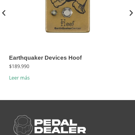
Earthquaker Devices Hoof
Dun
$
189.990
$
5.
Leer más
Añad