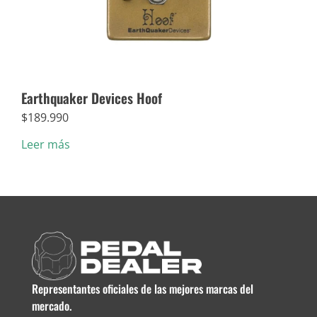
Earthquaker Devices Hoof
Dun
$
189.990
$
5.
Leer más
Añad
Representantes oficiales de las mejores marcas del
mercado.