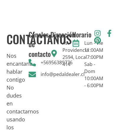
Canales
Dirección
Horario
CONTÁCTANOS
de
Av.
Lun - Vie
Providencia
11:00AM
contacto
Nos
2594, Local
- 7:00PM
+56956389776
encantaría
414
Sab -
hablar
Dom
info@pedaldealer.cl
10:00AM
contigo
- 6:00PM
No
dudes
en
contactarnos
usando
los